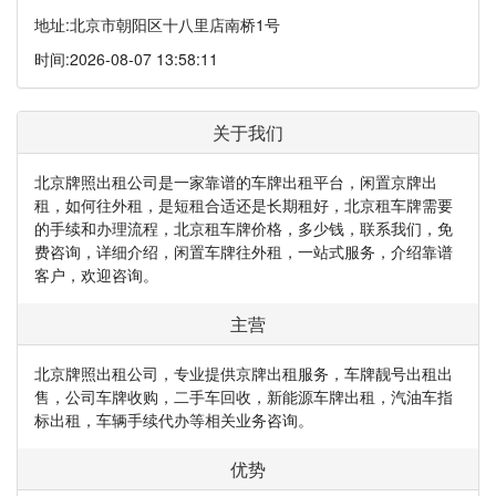
地址:
北京市朝阳区十八里店南桥1号
时间:
2026-08-07 13:58:11
关于我们
北京牌照出租公司是一家靠谱的车牌出租平台，闲置京牌出
租，如何往外租，是短租合适还是长期租好，北京租车牌需要
的手续和办理流程，北京租车牌价格，多少钱，联系我们，免
费咨询，详细介绍，闲置车牌往外租，一站式服务，介绍靠谱
客户，欢迎咨询。
主营
北京牌照出租公司，专业提供京牌出租服务，车牌靓号出租出
售，公司车牌收购，二手车回收，新能源车牌出租，汽油车指
标出租，车辆手续代办等相关业务咨询。
优势